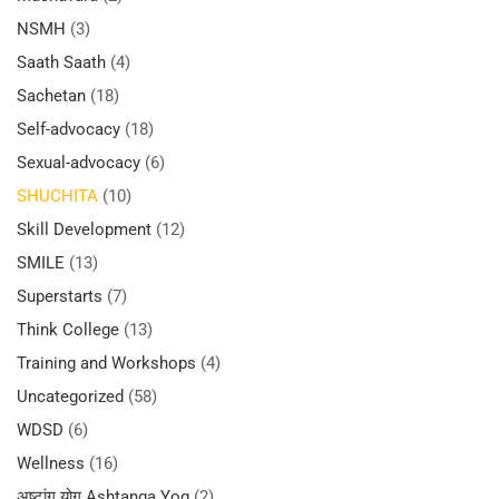
NSMH
(3)
Saath Saath
(4)
Sachetan
(18)
Self-advocacy
(18)
Sexual-advocacy
(6)
SHUCHITA
(10)
Skill Development
(12)
SMILE
(13)
Superstarts
(7)
Think College
(13)
Training and Workshops
(4)
Uncategorized
(58)
WDSD
(6)
Wellness
(16)
अष्टांग योग Ashtanga Yog
(2)