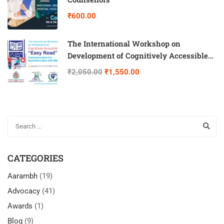
₹600.00
The International Workshop on
Development of Cognitively Accessible
“Easy Read” Communication for Self-
₹2,050.00
₹1,550.00
Advocates with IDD
CATEGORIES
Aarambh
(19)
Advocacy
(41)
Awards
(1)
Blog
(9)