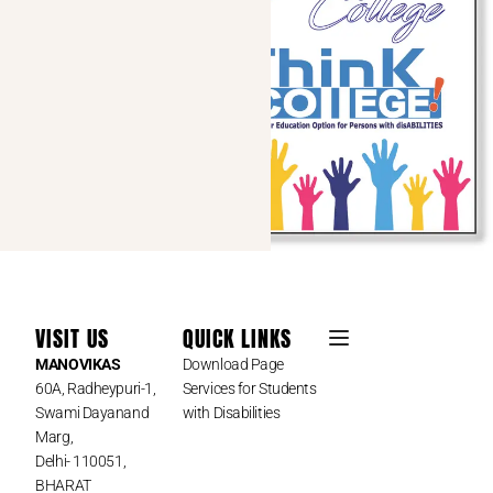
VISIT US
QUICK LINKS
MANOVIKAS
Download Page
60A, Radheypuri-1,
Services for Students
Swami Dayanand
with Disabilities
Marg,
Delhi- 110051,
BHARAT